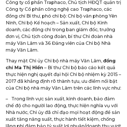
Công ty cổ phần Traphaco, Chủ tịch HĐQT quản trị
Công ty Cổ phần công nghệ cao Traphaco, các
đồng chí Bí thư, phó chi bộ: Chi bộ văn phòng Yên
Ninh, Chi bộ Kế hoạch – Sản xuất, Chi bộ Kinh
doanh, các đồng chí trong ban giám đốc, trưởng
đơn vị, Chủ tịch công đoàn, bí thư Chi đoàn nhà
máy Văn Lâm và 36 Đảng viên của Chi bộ Nhà
máy Văn Lâm.
Thay mặt Chi ủy Chi bộ nhà máy Văn Lâm,
đồng
chí Ma Thị Hiền
– Bí thư Chi bộ báo cáo kết quả
thực hiện nghị quyết đại hội Chi bộ nhiệm kỳ 2015 –
2017 đã khẳng định rõ thành tựu, ưu điểm nổi bật
của Chi bộ nhà máy Văn Lâm trên các lĩnh vực như:
– Trong lĩnh vực sản xuất, kinh doanh, bảo đảm
chế độ cho người lao động, thực hiện nghĩa vụ với
Nhà nước, Chi ủy đã chỉ đạo mọi hoạt động để sản
xuất tăng năng suất, thực hành tiết kiệm, chống
lãng phí đảm bảo tỷ suất lợi nhuận/doanh thu vượt