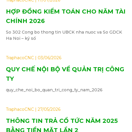
TraphacoCNC
17/07/2026
HỢP ĐỒNG KIỂM TOÁN CHO NĂM TÀI
CHÍNH 2026
So 302 Cong bo thong tin UBCK nha nuoc va So GDCK
Ha Noi – ký số
TraphacoCNC
03/06/2026
QUY CHẾ NỘI BỘ VỀ QUẢN TRỊ CÔNG
TY
quy_che_noi_bo_quan_tri_cong_ty_nam_2026
TraphacoCNC
27/05/2026
THÔNG TIN TRẢ CỔ TỨC NĂM 2025
BẰNG TIỀN MẶT LẦN 2